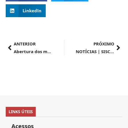
LinkedIn
ANTERIOR
PRÓXIMO
Abertura dos mercados de sêmen e embriões bovinos na Rússia e demais membros da União Econômica Eurasiática (UEEA)
NOTÍCIAS | SISCOMEX | Sistemas nº 005/2021
LINKS ÚTEIS
Acessos