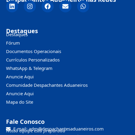
Destaques
Destaques
Fórum
Documentos Operacionais
Currículos Personalizados
WhatsApp & Telegram
Anuncie Aqui
Comunidade Despachantes Aduaneiros
Anuncie Aqui
Mapa do Site
Fale Conosco
E-mail: adm@despachantesaduaneiros.com
Nossa equipe está preparada