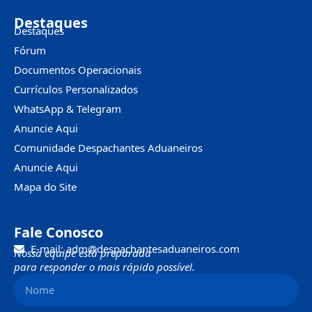
Destaques
Destaques
Fórum
Documentos Operacionais
Currículos Personalizados
WhatsApp & Telegram
Anuncie Aqui
Comunidade Despachantes Aduaneiros
Anuncie Aqui
Mapa do Site
Fale Conosco
E-mail: adm@despachantesaduaneiros.com
Nossa equipe está preparada
para responder o mais rápido possível.