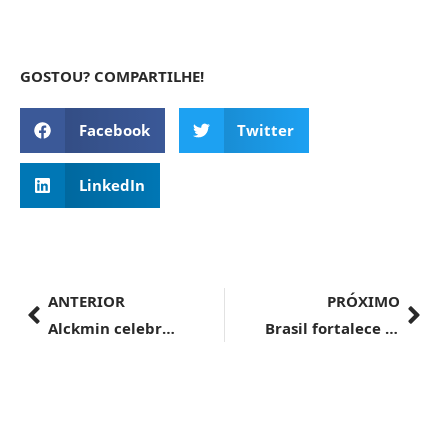
GOSTOU? COMPARTILHE!
Facebook
Twitter
LinkedIn
ANTERIOR
PRÓXIMO
Alckmin celebra 50 anos da relação Brasil-China e prevê novo recorde de comércio bilateral
Brasil fortalece desenvolvimento sustentável com o novo marco legal do hidrogênio de baixo carbono