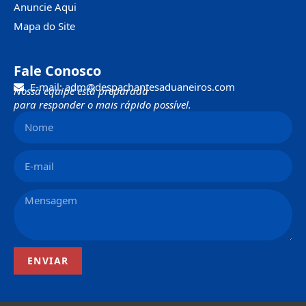
Anuncie Aqui
Mapa do Site
Fale Conosco
E-mail: adm@despachantesaduaneiros.com
Nossa equipe está preparada
para responder o mais rápido possível.
ENVIAR