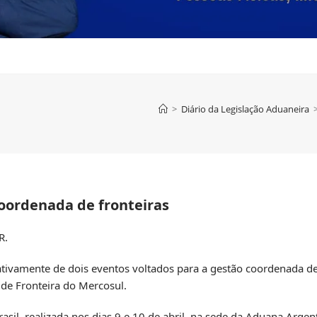
>
Diário da Legislação Aduaneira
coordenada de fronteiras
R.
 ativamente de dois eventos voltados para a gestão coordenada de
de Fronteira do Mercosul.
rasil, realizada nos dias 9 e 10 de abril, na sede da Aduana Arge