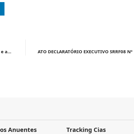
Receita Federal lança eBook com estudos tributários e aduaneiros
os Anuentes
Tracking Cias