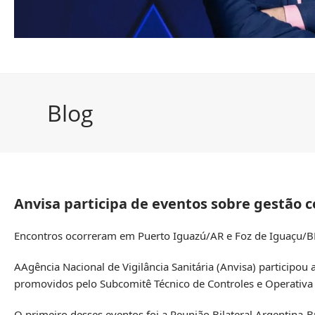
Blog
Anvisa participa de eventos sobre gestão 
Encontros ocorreram em Puerto Iguazú/AR e Foz de Iguaçu/B
AAgência Nacional de Vigilância Sanitária (Anvisa) participou
promovidos pelo Subcomitê Técnico de Controles e Operativa 
O primeiro desses eventos foi a Reunião Bilateral Argentina-B