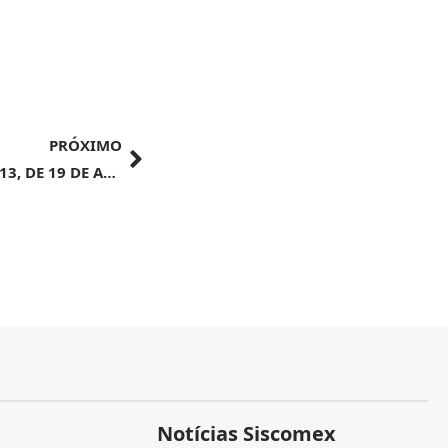
PRÓXIMO
ATO DECLARATÓRIO EXECUTIVO SRRF08 Nº 13, DE 19 DE ABRIL DE 2024
Notícias Siscomex