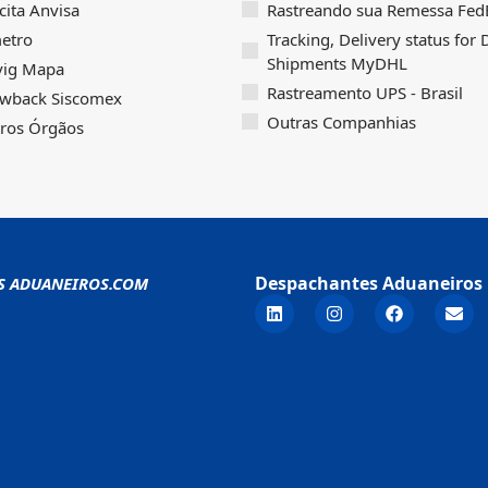
icita Anvisa
Rastreando sua Remessa FedE
etro
Tracking, Delivery status for
Shipments MyDHL
vig Mapa
Rastreamento UPS - Brasil
wback Siscomex
Outras Companhias
ros Órgãos
Despachantes Aduaneiros 
S ADUANEIROS.COM