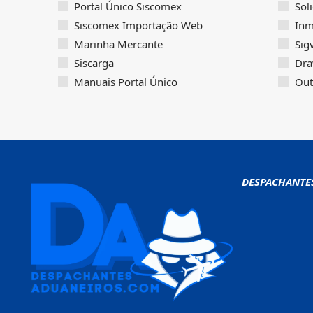
Portal Único Siscomex
Sol
Siscomex Importação Web
Inm
Marinha Mercante
Sig
Siscarga
Dra
Manuais Portal Único
Out
DESPACHANTE