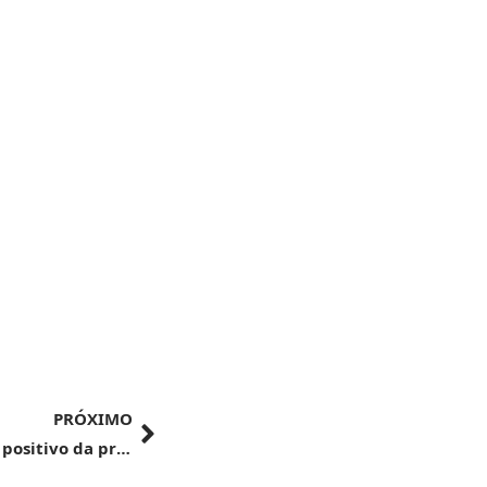
PRÓXIMO
Institucional | Receita comemora balanço positivo da primeira etapa da Operação Aduana Flutuante