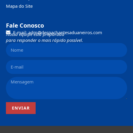
Mapa do Site
Fale Conosco
E-mail: adm@despachantesaduaneiros.com
Nossa equipe está preparada
para responder o mais rápido possível.
ENVIAR