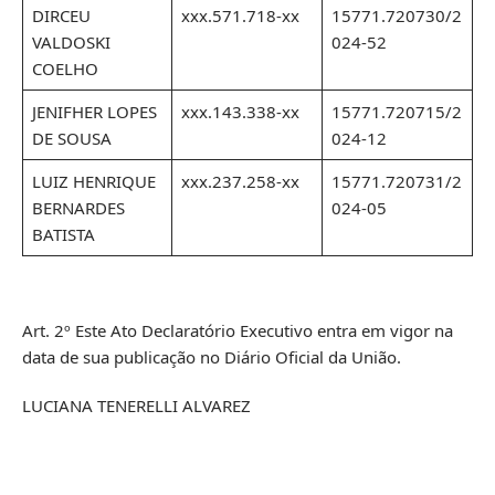
DIRCEU
xxx.571.718-xx
15771.720730/2
VALDOSKI
024-52
COELHO
JENIFHER LOPES
xxx.143.338-xx
15771.720715/2
DE SOUSA
024-12
LUIZ HENRIQUE
xxx.237.258-xx
15771.720731/2
BERNARDES
024-05
BATISTA
Art. 2º Este Ato Declaratório Executivo entra em vigor na
data de sua publicação no Diário Oficial da União.
LUCIANA TENERELLI ALVAREZ