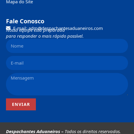
Mapa do Site
Fale Conosco
E-mail: adm@despachantesaduaneiros.com
Nossa equipe está preparada
para responder o mais rápido possível.
ENVIAR
Despachantes Aduaneiros –
Todos os direitos reservados.