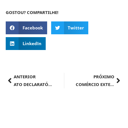
GOSTOU? COMPARTILHE!
Facebook
Twitter
LinkedIn
ANTERIOR
PRÓXIMO
ATO DECLARATÓRIO EXECUTIVO SRRF08 Nº 53, DE 30 DE AGOSTO DE 2024
COMÉRCIO EXTERIOR | Confac define representantes privados para o Subcomitê de Cooperação