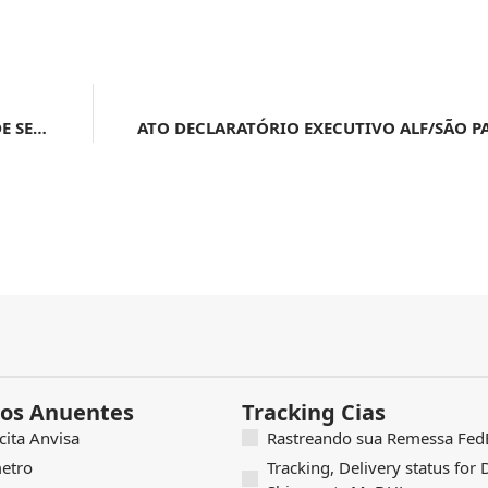
ATO DECLARATÓRIO EXECUTIVO ALF/FOR Nº 3, DE 23 DE SETEMBRO DE 2024
os Anuentes
Tracking Cias
icita Anvisa
Rastreando sua Remessa FedE
etro
Tracking, Delivery status for