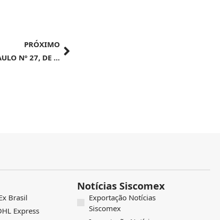
PRÓXIMO
ATO DECLARATÓRIO EXECUTIVO ALF/SÃO PAULO Nº 27, DE 3 DE OUTUBRO DE 2024
Notícias Siscomex
x Brasil
Exportação Notícias
Siscomex
 DHL Express