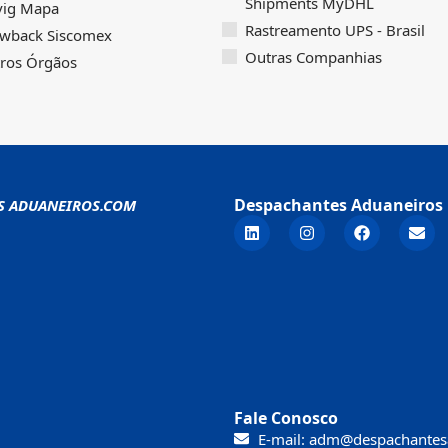
Shipments MyDHL
vig Mapa
Rastreamento UPS - Brasil
wback Siscomex
Outras Companhias
ros Órgãos
Despachantes Aduaneiros 
S ADUANEIROS.COM
Fale Conosco
E-mail: adm@despachantes