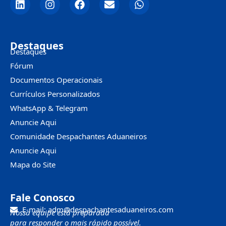
Destaques
Destaques
Fórum
Documentos Operacionais
Currículos Personalizados
WhatsApp & Telegram
Anuncie Aqui
Comunidade Despachantes Aduaneiros
Anuncie Aqui
Mapa do Site
Fale Conosco
E-mail: adm@despachantesaduaneiros.com
Nossa equipe está preparada
para responder o mais rápido possível.