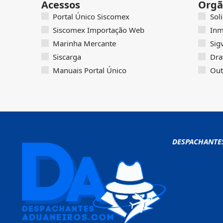
Acessos
Orgã
Portal Único Siscomex
Sol
Siscomex Importação Web
Inm
Marinha Mercante
Sig
Siscarga
Dra
Manuais Portal Único
Out
DESPACHANTE