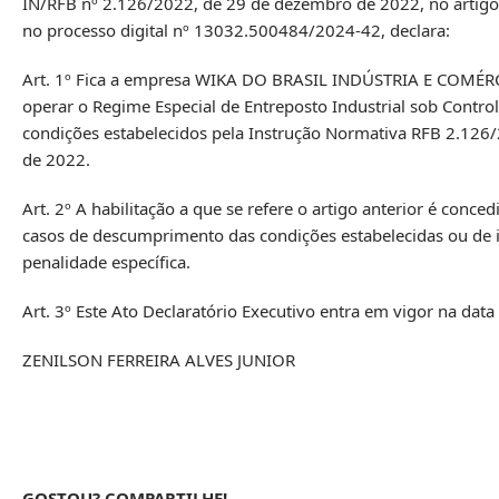
IN/RFB nº 2.126/2022, de 29 de dezembro de 2022, no artigo 
no processo digital nº 13032.500484/2024-42, declara:
Art. 1º Fica a empresa WIKA DO BRASIL INDÚSTRIA E COMÉRCI
operar o Regime Especial de Entreposto Industrial sob Control
condições estabelecidos pela Instrução Normativa RFB 2.126
de 2022.
Art. 2º A habilitação a que se refere o artigo anterior é con
casos de descumprimento das condições estabelecidas ou de in
penalidade específica.
Art. 3º Este Ato Declaratório Executivo entra em vigor na data
ZENILSON FERREIRA ALVES JUNIOR
GOSTOU? COMPARTILHE!