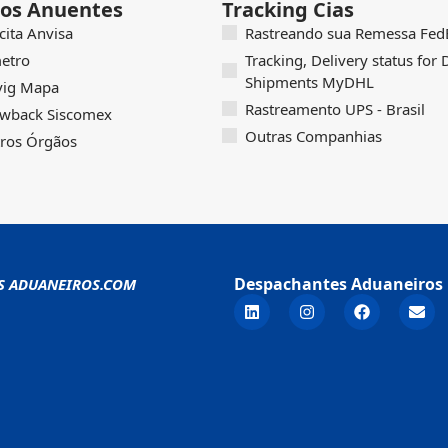
os Anuentes
Tracking Cias
icita Anvisa
Rastreando sua Remessa FedE
etro
Tracking, Delivery status for
Shipments MyDHL
vig Mapa
Rastreamento UPS - Brasil
wback Siscomex
Outras Companhias
ros Órgãos
Despachantes Aduaneiros 
S ADUANEIROS.COM