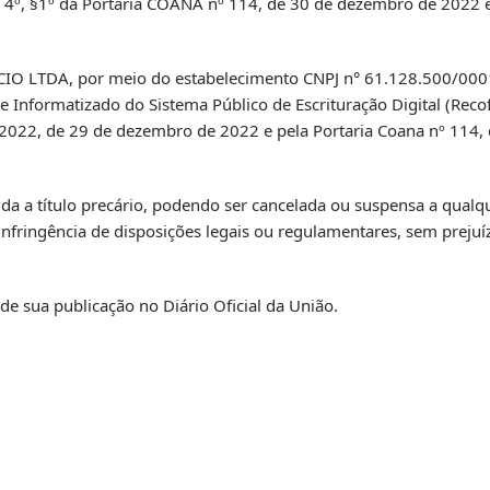
4º, §1º da Portaria COANA nº 114, de 30 de dezembro de 2022 e
O LTDA, por meio do estabelecimento CNPJ n° 61.128.500/0001-
e Informatizado do Sistema Público de Escrituração Digital (Reco
/2022, de 29 de dezembro de 2022 e pela Portaria Coana nº 114
cedida a título precário, podendo ser cancelada ou suspensa a qua
fringência de disposições legais ou regulamentares, sem prejuí
 de sua publicação no Diário Oficial da União.