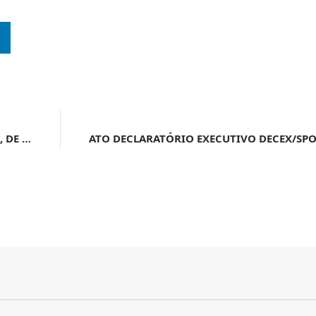
ATO DECLARATÓRIO EXECUTIVO ALF/SÃO PAULO Nº 25, DE 19 DE SETEMBRO DE 2024