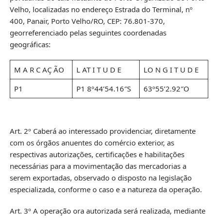
Velho, localizadas no endereço Estrada do Terminal, nº
400, Panair, Porto Velho/RO, CEP: 76.801-370,
georreferenciado pelas seguintes coordenadas
geográficas:
M A R C AÇ ÃO
L AT I T U D E
LO N G I T U D E
P1
P1 8º44’54.16″S
63º55’2.92″O
Art. 2º Caberá ao interessado providenciar, diretamente
com os órgãos anuentes do comércio exterior, as
respectivas autorizações, certificações e habilitações
necessárias para a movimentação das mercadorias a
serem exportadas, observado o disposto na legislação
especializada, conforme o caso e a natureza da operação.
Art. 3º A operação ora autorizada será realizada, mediante