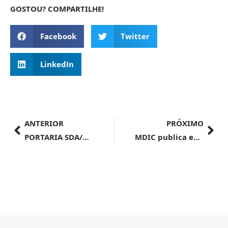
GOSTOU? COMPARTILHE!
Facebook
Twitter
LinkedIn
ANTERIOR
PRÓXIMO
PORTARIA SDA/MAPA Nº 1.141, DE 4 DE JULHO DE 2024
MDIC publica edital para manifestações de interessados em compor o Fórum de CEOs Brasil-EUA