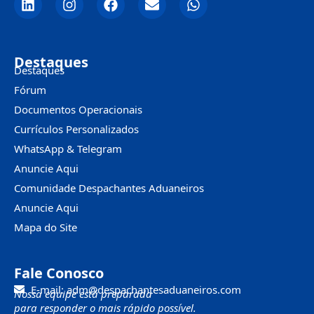
Destaques
Destaques
Fórum
Documentos Operacionais
Currículos Personalizados
WhatsApp & Telegram
Anuncie Aqui
Comunidade Despachantes Aduaneiros
Anuncie Aqui
Mapa do Site
Fale Conosco
E-mail: adm@despachantesaduaneiros.com
Nossa equipe está preparada
para responder o mais rápido possível.