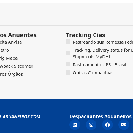
os Anuentes
Tracking Cias
icita Anvisa
Rastreando sua Remessa FedE
etro
Tracking, Delivery status for
Shipments MyDHL
vig Mapa
Rastreamento UPS - Brasil
wback Siscomex
Outras Companhias
ros Órgãos
Despachantes Aduaneiros 
S ADUANEIROS.COM