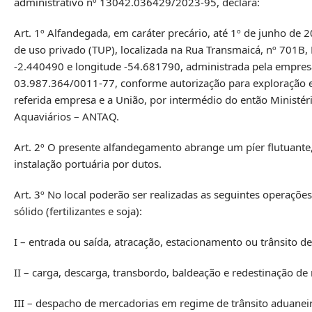
administrativo nº 13042.036429/2023-95, declara:
Art. 1º Alfandegada, em caráter precário, até 1º de junho d
de uso privado (TUP), localizada na Rua Transmaicá, nº 701B,
-2.440490 e longitude -54.681790, administrada pela empre
03.987.364/0011-77, conforme autorização para exploração e
referida empresa e a União, por intermédio do então Ministéri
Aquaviários – ANTAQ.
Art. 2º O presente alfandegamento abrange um píer flutuante
instalação portuária por dutos.
Art. 3º No local poderão ser realizadas as seguintes operaçõe
sólido (fertilizantes e soja):
I – entrada ou saída, atracação, estacionamento ou trânsito de
II – carga, descarga, transbordo, baldeação e redestinação de
III – despacho de mercadorias em regime de trânsito aduanei