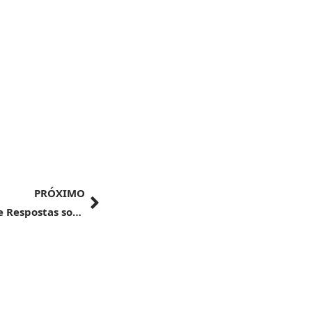
PRÓXIMO
Ministério da Fazenda atualiza Perguntas e Respostas sobre tributação offshore