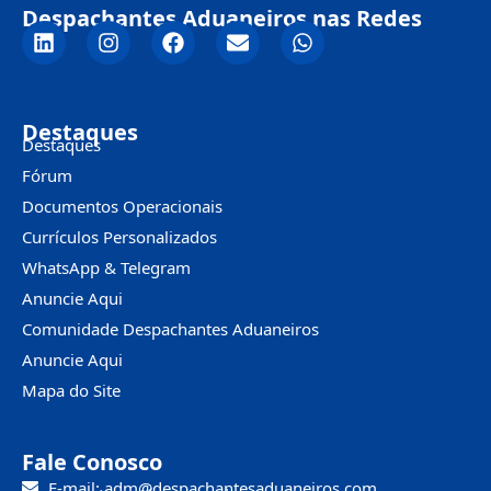
Despachantes Aduaneiros nas Redes
Destaques
Destaques
Fórum
Documentos Operacionais
Currículos Personalizados
WhatsApp & Telegram
Anuncie Aqui
Comunidade Despachantes Aduaneiros
Anuncie Aqui
Mapa do Site
Fale Conosco
E-mail: adm@despachantesaduaneiros.com