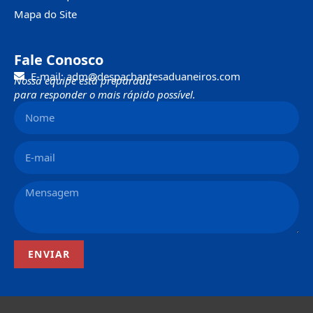
Mapa do Site
Fale Conosco
E-mail: adm@despachantesaduaneiros.com
Nossa equipe está preparada
para responder o mais rápido possível.
ENVIAR