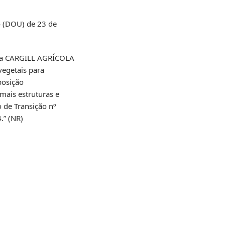
ão (DOU) de 23 de
resa CARGILL AGRÍCOLA
vegetais para
posição
mais estruturas e
 de Transição nº
.” (NR)