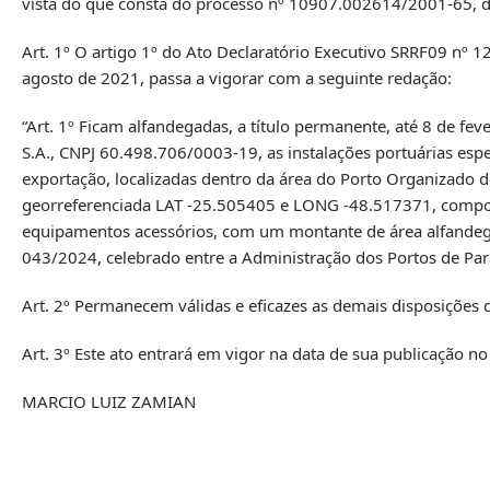
vista do que consta do processo nº 10907.002614/2001-65, d
Art. 1º O artigo 1º do Ato Declaratório Executivo SRRF09 nº 1
agosto de 2021, passa a vigorar com a seguinte redação:
“Art. 1º Ficam alfandegadas, a título permanente, até 8 de f
S.A., CNPJ 60.498.706/0003-19, as instalações portuárias es
exportação, localizadas dentro da área do Porto Organizado de
georreferenciada LAT -25.505405 e LONG -48.517371, compost
equipamentos acessórios, com um montante de área alfandeg
043/2024, celebrado entre a Administração dos Portos de Pa
Art. 2º Permanecem válidas e eficazes as demais disposições
Art. 3º Este ato entrará em vigor na data de sua publicação n
MARCIO LUIZ ZAMIAN