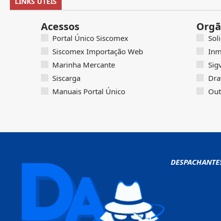
LINKS ÚTEIS
Acessos
Orgã
Portal Único Siscomex
Sol
Siscomex Importação Web
Inm
Marinha Mercante
Sig
Siscarga
Dra
Manuais Portal Único
Out
DESPACHANTE