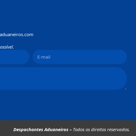
aduaneiros.com
ssível.
Despachantes Aduaneiros –
Todos os direitos reservados.