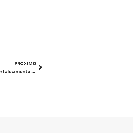
PRÓXIMO
Compromisso com o controle sanitário e fortalecimento das relações garantem oportunidade para o agro brasileiro, diz Fávaro