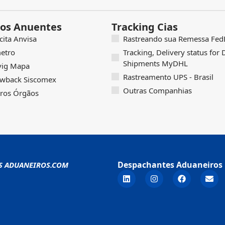
os Anuentes
Tracking Cias
icita Anvisa
Rastreando sua Remessa FedE
etro
Tracking, Delivery status for
Shipments MyDHL
vig Mapa
Rastreamento UPS - Brasil
wback Siscomex
Outras Companhias
ros Órgãos
Despachantes Aduaneiros 
S ADUANEIROS.COM