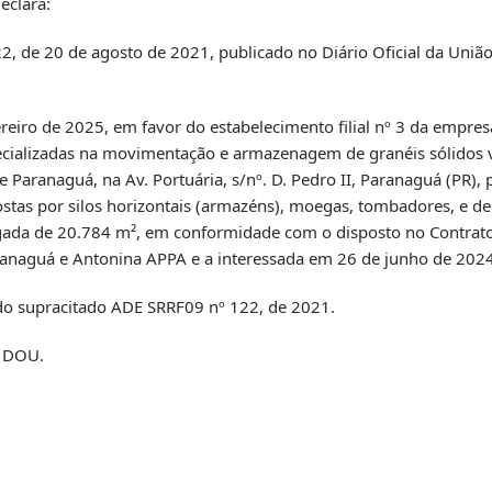
eclara:
22, de 20 de agosto de 2021, publicado no Diário Oficial da Uni
evereiro de 2025, em favor do estabelecimento filial nº 3 da emp
pecializadas na movimentação e armazenagem de granéis sólidos 
 Paranaguá, na Av. Portuária, s/nº. D. Pedro II, Paranaguá (PR), 
as por silos horizontais (armazéns), moegas, tombadores, e de
ada de 20.784 m², em conformidade com o disposto no Contrato
ranaguá e Antonina APPA e a interessada em 26 de junho de 2024
 do supracitado ADE SRRF09 nº 122, de 2021.
o DOU.