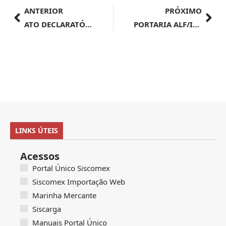
ANTERIOR
PRÓXIMO
ATO DECLARATÓRIO EXECUTIVO SRRF09 nº 34, de 26 de setembro de 2024
PORTARIA ALF/ITJ Nº 63, DE 27 DE SETEMBRO DE 2024
LINKS ÚTEIS
Acessos
Portal Único Siscomex
Siscomex Importação Web
Marinha Mercante
Siscarga
Manuais Portal Único