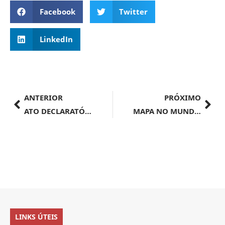
Facebook
Twitter
LinkedIn
ANTERIOR
PRÓXIMO
ATO DECLARATÓRIO EXECUTIVO DECEX/SPO Nº 85, DE 9 DE OUTUBRO DE 2024
MAPA NO MUNDO | Mapa promove suco de uva brasileiro durante o centenário da OIV e no 45º Congresso Mundial da Vinha e do Vinho
LINKS ÚTEIS