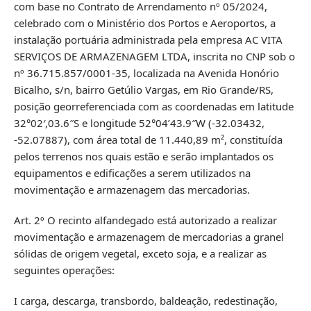
com base no Contrato de Arrendamento nº 05/2024,
celebrado com o Ministério dos Portos e Aeroportos, a
instalação portuária administrada pela empresa AC VITA
SERVIÇOS DE ARMAZENAGEM LTDA, inscrita no CNP sob o
nº 36.715.857/0001-35, localizada na Avenida Honório
Bicalho, s/n, bairro Getúlio Vargas, em Rio Grande/RS,
posição georreferenciada com as coordenadas em latitude
32°02′,03.6″S e longitude 52°04’43.9″W (-32.03432,
-52.07887), com área total de 11.440,89 m², constituída
pelos terrenos nos quais estão e serão implantados os
equipamentos e edificações a serem utilizados na
movimentação e armazenagem das mercadorias.
Art. 2º O recinto alfandegado está autorizado a realizar
movimentação e armazenagem de mercadorias a granel
sólidas de origem vegetal, exceto soja, e a realizar as
seguintes operações:
I carga, descarga, transbordo, baldeação, redestinação,