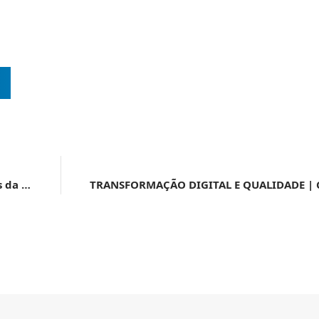
NOTA CONJUNTA MAPA/MRE | Abertura dos mercados da União Econômica Eurasiática (UEEA) para amêndoas de cacau