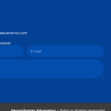
aduaneiros.com
ssível.
Despachantes Aduaneiros –
Todos os direitos reservados.