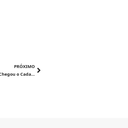
PRÓXIMO
TRANSFORMAÇÃO DIGITAL E QUALIDADE | Chegou o Cadastro Anvisa!