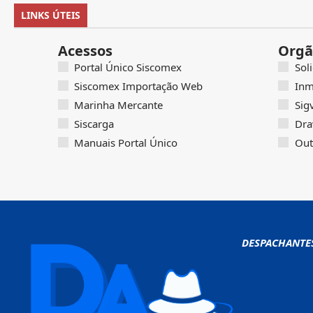
LINKS ÚTEIS
Acessos
Orgã
Portal Único Siscomex
Sol
Siscomex Importação Web
Inm
Marinha Mercante
Sig
Siscarga
Dra
Manuais Portal Único
Out
DESPACHANTE