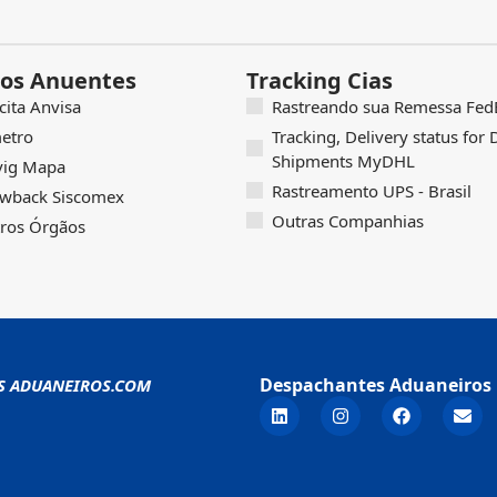
os Anuentes
Tracking Cias
icita Anvisa
Rastreando sua Remessa FedE
etro
Tracking, Delivery status for
Shipments MyDHL
vig Mapa
Rastreamento UPS - Brasil
wback Siscomex
Outras Companhias
ros Órgãos
Despachantes Aduaneiros 
S ADUANEIROS.COM