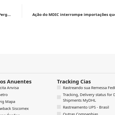
Ministério da Fazenda divulga versão atualizada de Perguntas e Respostas sobre tributação offshore
os Anuentes
Tracking Cias
icita Anvisa
Rastreando sua Remessa FedE
etro
Tracking, Delivery status for
Shipments MyDHL
vig Mapa
Rastreamento UPS - Brasil
wback Siscomex
Outras Companhias