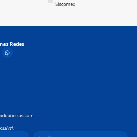
Siscomex
nas Redes
aduaneiros.com
ssível.