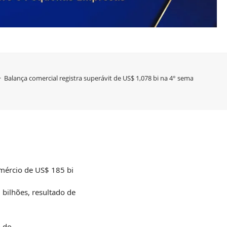
>
Balança comercial registra superávit de US$ 1,078 bi na 4° semana de abril
omércio de US$ 185 bi
 bilhões, resultado de
o do