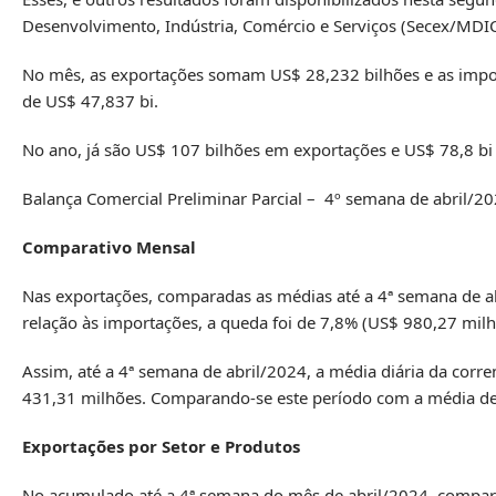
Desenvolvimento, Indústria, Comércio e Serviços (Secex/MDIC
No mês, as exportações somam US$ 28,232 bilhões e as import
de US$ 47,837 bi.
No ano, já são US$ 107 bilhões em exportações e US$ 78,8 bi
Balança Comercial Preliminar Parcial – 4º semana de abril/2
Comparativo Mensal
Nas exportações, comparadas as médias até a 4ª semana de ab
relação às importações, a queda foi de 7,8% (US$ 980,27 mil
Assim, até a 4ª semana de abril/2024, a média diária da corre
431,31 milhões. Comparando-se este período com a média de 
Exportações por Setor e Produtos
No acumulado até a 4ª semana do mês de abril/2024, compara