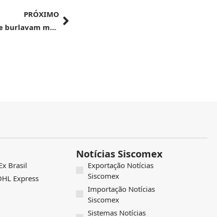
PRÓXIMO
Ação do MDIC interrompe importações que burlavam medidas antidumping
Notícias Siscomex
x Brasil
Exportação Notícias
Siscomex
 DHL Express
Importação Notícias
Siscomex
Sistemas Notícias