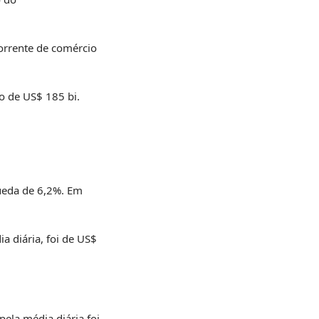
orrente de comércio
o de US$ 185 bi.
queda de 6,2%. Em
a diária, foi de US$
ela média diária foi