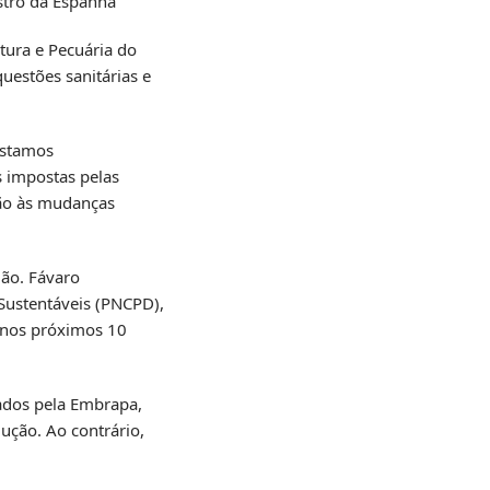
stro da Espanha
tura e Pecuária do
uestões sanitárias e
Estamos
s impostas pelas
ção às mudanças
ão. Fávaro
Sustentáveis (PNCPD),
s nos próximos 10
ados pela Embrapa,
dução. Ao contrário,