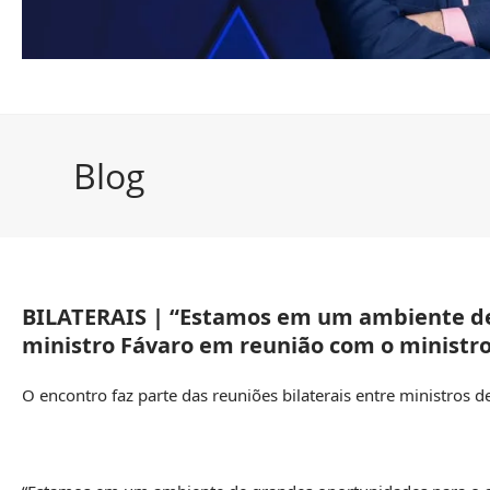
Blog
BILATERAIS | “Estamos em um ambiente de
ministro Fávaro em reunião com o ministr
O encontro faz parte das reuniões bilaterais entre ministros 