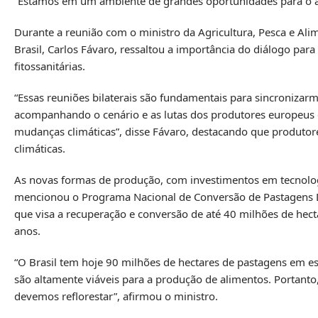
“Estamos em um ambiente de grandes oportunidades para o a
Durante a reunião com o ministro da Agricultura, Pesca e Ali
Brasil, Carlos Fávaro, ressaltou a importância do diálogo par
fitossanitárias.
“Essas reuniões bilaterais são fundamentais para sincronizar
acompanhando o cenário e as lutas dos produtores europeus e
mudanças climáticas”, disse Fávaro, destacando que produto
climáticas.
As novas formas de produção, com investimentos em tecnolog
mencionou o Programa Nacional de Conversão de Pastagens D
que visa a recuperação e conversão de até 40 milhões de hec
anos.
“O Brasil tem hoje 90 milhões de hectares de pastagens em 
são altamente viáveis para a produção de alimentos. Portanto,
devemos reflorestar”, afirmou o ministro.