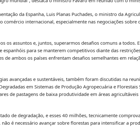
gro mundial”, destaca o ministro Fávaro em reunião com o mini
mentação da Espanha, Luis Planas Puchades, o ministro da Agricul
a o comércio internacional, especialmente nas negociações sobre q
mos os assuntos e, juntos, superarmos desafios comuns a todos. 
 espanhóis para se manterem competitivos diante das restriçõe
res de ambos os países enfrentam desafios semelhantes em rela
ias avançadas e sustentáveis, também foram discutidas na reuni
egradadas em Sistemas de Produção Agropecuária e Florestais 
tares de pastagens de baixa produtividade em áreas agricultávei
estado de degradação, e esses 40 milhões, tecnicamente comprov
 não é necessário avançar sobre florestas para intensificar a pro