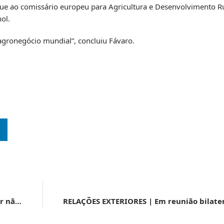
ue ao comissário europeu para Agricultura e Desenvolvimento Ru
ol.
gronegócio mundial”, concluiu Fávaro.
BILATERAIS | Fávaro destaca que preservar e produzir não são oposto durante bilateral com Alemanha