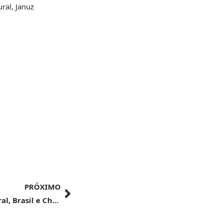
ral, Januz
PRÓXIMO
RELAÇÕES EXTERIORES | Em reunião bilateral, Brasil e China discutem sincronia na tecnologia agrícola