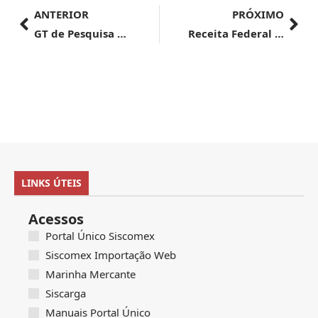
ANTERIOR
PRÓXIMO
GT de Pesquisa e Inovação do G20 faz reunião presencial em Recife
Receita Federal apresenta detalhamentos da Lei das Offshores
LINKS ÚTEIS
Acessos
Portal Único Siscomex
Siscomex Importação Web
Marinha Mercante
Siscarga
Manuais Portal Único