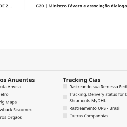
TERMO DE LIBERAÇÃO DE OPERAÇÃO – TLO Nº 7/SOG, DE 28 DE AGOSTO DE 2024
os Anuentes
Tracking Cias
icita Anvisa
Rastreando sua Remessa FedE
etro
Tracking, Delivery status for
Shipments MyDHL
vig Mapa
Rastreamento UPS - Brasil
wback Siscomex
Outras Companhias
ros Órgãos