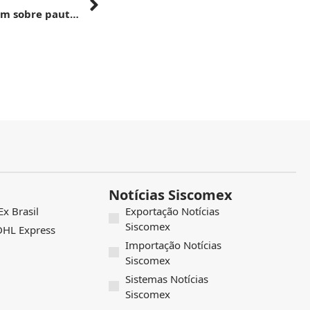
G20 | Ministro Fávaro e associação dialogam sobre pautas prioritárias para o GT da Agricultura
Notícias Siscomex
x Brasil
Exportação Notícias
Siscomex
 DHL Express
Importação Notícias
Siscomex
Sistemas Notícias
Siscomex