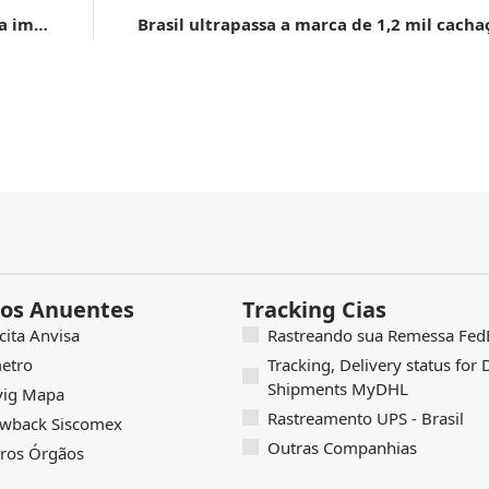
Confert aprova carteira de projetos estratégicos para impulsionar o setor
os Anuentes
Tracking Cias
icita Anvisa
Rastreando sua Remessa FedE
etro
Tracking, Delivery status for
Shipments MyDHL
vig Mapa
Rastreamento UPS - Brasil
wback Siscomex
Outras Companhias
ros Órgãos