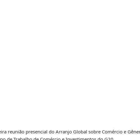
imeira reunião presencial do Arranjo Global sobre Comércio e Gêne
upo de Trabalho de Comércio e Investimentos do G20.