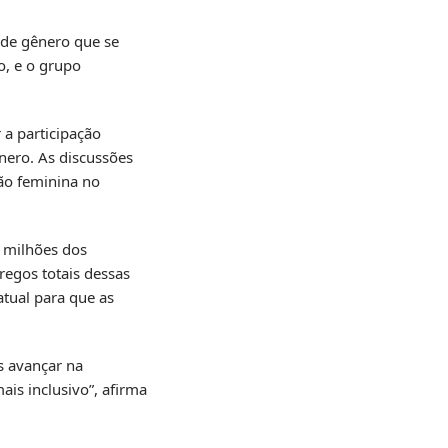
 de gênero que se
o, e o grupo
 a participação
nero. As discussões
ção feminina no
6 milhões dos
egos totais dessas
tual para que as
s avançar na
is inclusivo”, afirma