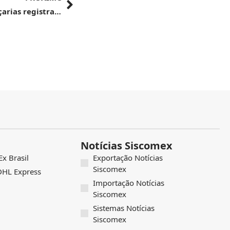
Brasil ultrapassa a marca de 1,2 mil cachaçarias registras em todo o país
Notícias Siscomex
x Brasil
Exportação Notícias
Siscomex
 DHL Express
Importação Notícias
Siscomex
Sistemas Notícias
Siscomex