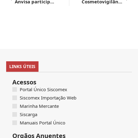
Anvisa participa de seminário internacional do Operador Econômico Autorizado
Cosmetovigilância: Anvisa divulga Perguntas & Respostas e convida para consulta pública
LINKS ÚTEIS
Acessos
Portal Único Siscomex
Siscomex Importação Web
Marinha Mercante
Siscarga
Manuais Portal Único
Orgãos Anuentes