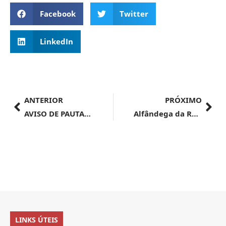
Facebook
Twitter
LinkedIn
ANTERIOR
PRÓXIMO
AVISO DE PAUTA | Credenciamento para as reuniões de comércio e investimentos do G20
Alfândega da Receita Federal do Brasil no Porto de Vitória – AVISO DELICITAÇÃO – LEILÃO ELETRÔNICO Nº 0727600/003/2024
LINKS ÚTEIS