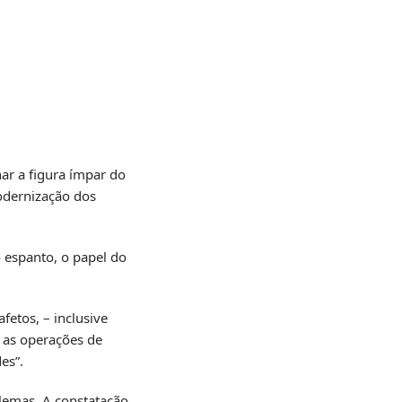
ar a figura ímpar do
odernização dos
 espanto, o papel do
fetos, – inclusive
a as operações de
es”.
lemas. A constatação