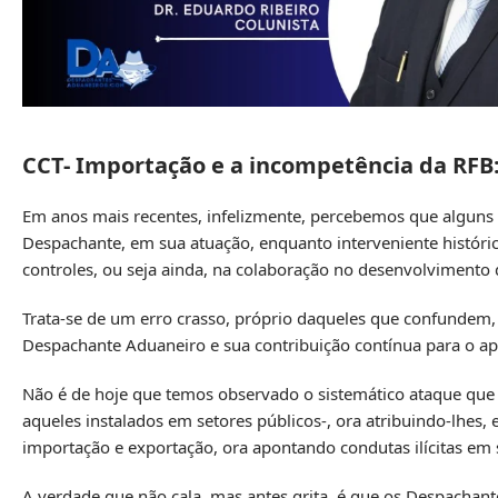
CCT- Importação e a incompetência da RFB:
Em anos mais recentes, infelizmente, percebemos que alguns in
Despachante, em sua atuação, enquanto interveniente históri
controles, ou seja ainda, na colaboração no desenvolvimento 
Trata-se de um erro crasso, próprio daqueles que confundem, 
Despachante Aduaneiro e sua contribuição contínua para o a
Não é de hoje que temos observado o sistemático ataque que so
aqueles instalados em setores públicos-, ora atribuindo-lhes,
importação e exportação, ora apontando condutas ilícitas em s
A verdade que não cala, mas antes grita, é que os Despachan