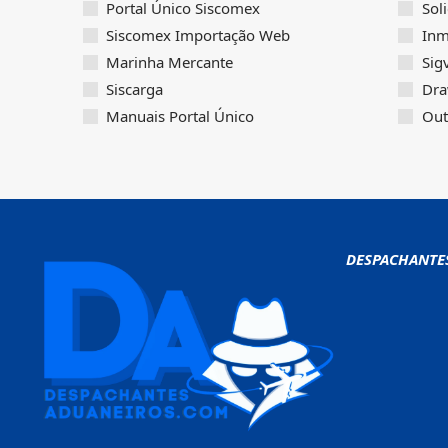
Portal Único Siscomex
Sol
Siscomex Importação Web
Inm
Marinha Mercante
Sig
Siscarga
Dra
Manuais Portal Único
Out
DESPACHANTE