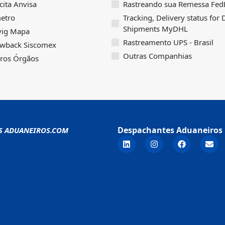
icita Anvisa
Rastreando sua Remessa FedE
etro
Tracking, Delivery status for
Shipments MyDHL
vig Mapa
Rastreamento UPS - Brasil
wback Siscomex
Outras Companhias
ros Órgãos
Despachantes Aduaneiros 
S ADUANEIROS.COM