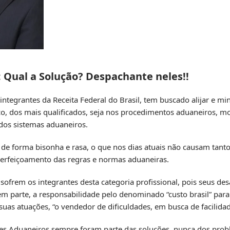
 Qual a Solução? Despachante neles!!
tegrantes da Receita Federal do Brasil, tem buscado alijar e min
co, dos mais qualificados, seja nos procedimentos aduaneiros, m
dos sistemas aduaneiros.
de forma bisonha e rasa, o que nos dias atuais não causam tanto
perfeiçoamento das regras e normas aduaneiras.
frem os integrantes desta categoria profissional, pois seus desa
 em parte, a responsabilidade pelo denominado “custo brasil” par
uas atuações, “o vendedor de dificuldades, em busca de facilidad
tes Aduaneiros sempre foram parte das soluções, nunca dos prob