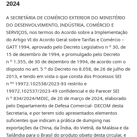
2024
A SECRETÁRIA DE COMÉRCIO EXTERIOR DO MINISTÉRIO
DO DESENVOLVIMENTO, INDÚSTRIA, COMÉRCIO E
SERVIÇOS, nos termos do Acordo sobre a Implementação
do Artigo VI do Acordo Geral sobre Tarifas e Comércio –
o
GATT 1994, aprovado pelo Decreto Legislativo n
30, de
15 de dezembro de 1994, e promulgado pelo Decreto
o
n
1.355, de 30 de dezembro de 1994, de acordo com o
o
disposto no art. 5
do Decreto no 8.058, de 26 de julho de
2013, e tendo em vista o que consta dos Processos SEI
os
n
19972.102538/2023-93 restrito e
19972.102537/2023-49 confidencial e do Parecer SEI
o
n
834/2024/MDIC, de 20 de março de 2024, elaborado
pelo Departamento de Defesa Comercial- DECOM desta
Secretaria, e por terem sido apresentados elementos
suficientes que indicam a prática de dumping nas
exportações da China, da Índia, do Vietnã, da Malásia e da
Tailândia para o Brasil do produto objeto desta circular, e