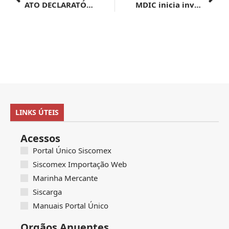
ATO DECLARATÓRIO EXECUTIVO SRRF08 Nº 9, DE 18 DE MARÇO DE 2024
MDIC inicia investigação de dumping contra fibras de poliéster da Ásia
LINKS ÚTEIS
Acessos
Portal Único Siscomex
Siscomex Importação Web
Marinha Mercante
Siscarga
Manuais Portal Único
Orgãos Anuentes