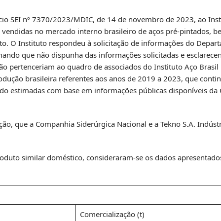
cio SEI nº 7370/2023/MDIC, de 14 de novembro de 2023, ao Insti
 e vendidas no mercado interno brasileiro de aços pré-pintados,
duto. O Instituto respondeu à solicitação de informações do Depa
ando que não dispunha das informações solicitadas e esclarece
ão pertenceriam ao quadro de associados do Instituto Aço Brasil 
produção brasileira referentes aos anos de 2019 a 2023, que con
sido estimadas com base em informações públicas disponíveis da
gação, que a Companhia Siderúrgica Nacional e a Tekno S.A. Indús
roduto similar doméstico, consideraram-se os dados apresentado
Comercialização (t)