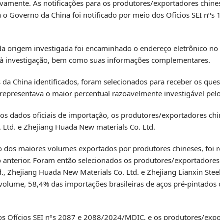
amente. As notificações para os produtores/exportadores chine
 o Governo da China foi notificado por meio dos Ofícios SEI nºs 
da origem investigada foi encaminhado o endereço eletrônico no 
m à investigação, bem como suas informações complementares.
a China identificados, foram selecionados para receber os ques
 representava o maior percentual razoavelmente investigável pe
 dos dados oficiais de importação, os produtores/exportadores chi
 Ltd. e Zhejiang Huada New materials Co. Ltd.
ão dos maiores volumes exportados por produtores chineses, foi 
o anterior. Foram então selecionados os produtores/exportadores
d., Zhejiang Huada New Materials Co. Ltd. e Zhejiang Lianxin Stee
olume, 58,4% das importações brasileiras de aços pré-pintados o
s Ofícios SEI nºs 2087 e 2088/2024/MDIC, e os produtores/expo