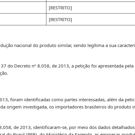
[RESTRITO]
[RESTRITO]
dução nacional do produto similar, sendo legítima a sua caracte
. 37 do Decreto nº 8.058, de 2013, a petição foi apresentada pela
ção.
013, foram identificadas como partes interessadas, além da petic
da origem investigada, os importadores brasileiros do produto i
 8.058, de 2013, identificaram-se, por meio dos dados detalhado
deral do Brasil (RFB), do Ministério da Fazenda, as empresas prod