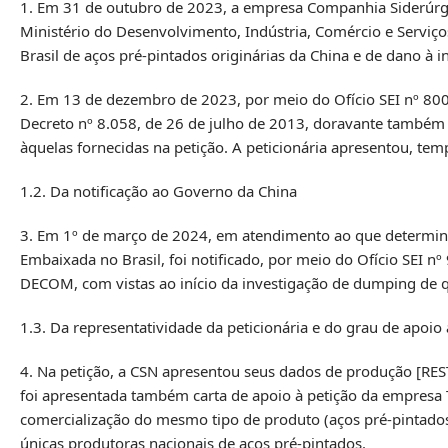
1. Em 31 de outubro de 2023, a empresa Companhia Siderúrgic
Ministério do Desenvolvimento, Indústria, Comércio e Serviços
Brasil de aços pré-pintados originárias da China e de dano à i
2. Em 13 de dezembro de 2023, por meio do Ofício SEI nº 8003
Decreto nº 8.058, de 26 de julho de 2013, doravante tamb
àquelas fornecidas na petição. A peticionária apresentou, tem
1.2. Da notificação ao Governo da China
3. Em 1º de março de 2024, em atendimento ao que determina 
Embaixada no Brasil, foi notificado, por meio do Ofício SEI 
DECOM, com vistas ao início da investigação de dumping de q
1.3. Da representatividade da peticionária e do grau de apoio 
4. Na petição, a CSN apresentou seus dados de produção [REST
foi apresentada também carta de apoio à petição da empresa 
comercialização do mesmo tipo de produto (aços pré-pintados
únicas produtoras nacionais de aços pré-pintados.