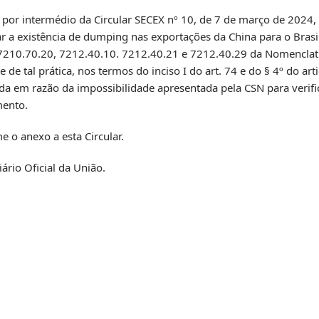
a por intermédio da Circular SECEX nº 10, de 7 de março de 2024,
r a existência de dumping nas exportações da China para o Brasil
. 7210.70.20, 7212.40.10. 7212.40.21 e 7212.40.29 da Nomencl
 tal prática, nos termos do inciso I do art. 74 e do § 4º do art
da em razão da impossibilidade apresentada pela CSN para verific
mento.
e o anexo a esta Circular.
ário Oficial da União.