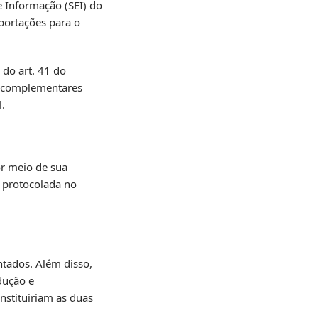
 Informação (SEI) do
xportações para o
 do art. 41 do
s complementares
l.
or meio de sua
, protocolada no
ntados. Além disso,
dução e
nstituiriam as duas