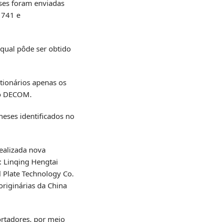
ses foram enviadas
1741 e
qual pôde ser obtido
tionários apenas os
lo DECOM.
neses identificados no
realizada nova
: Linqing Hengtai
l Plate Technology Co.
riginárias da China
rtadores, por meio