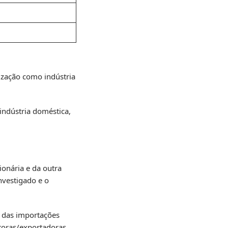
rização como indústria
 indústria doméstica,
ionária e da outra
nvestigado e o
s das importações
utoras/exportadoras