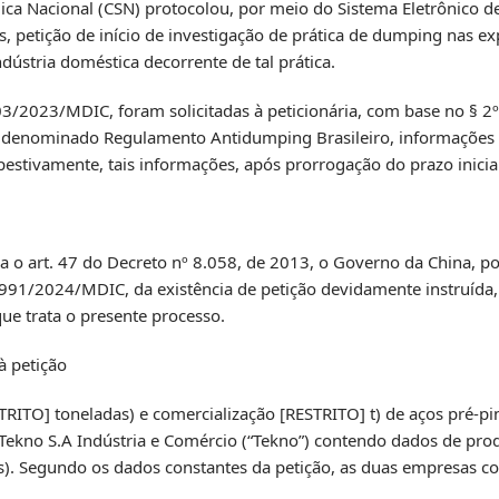
a Nacional (CSN) protocolou, por meio do Sistema Eletrônico de
, petição de início de investigação de prática de dumping nas e
ndústria doméstica decorrente de tal prática.
/2023/MDIC, foram solicitadas à peticionária, com base no § 2º
ém denominado Regulamento Antidumping Brasileiro, informaçõe
pestivamente, tais informações, após prorrogação do prazo inicia
o art. 47 do Decreto nº 8.058, de 2013, o Governo da China, p
nº 991/2024/MDIC, da existência de petição devidamente instruída
ue trata o presente processo.
à petição
RITO] toneladas) e comercialização [RESTRITO] t) de aços pré-pi
Tekno S.A Indústria e Comércio (“Tekno”) contendo dados de pro
). Segundo os dados constantes da petição, as duas empresas co