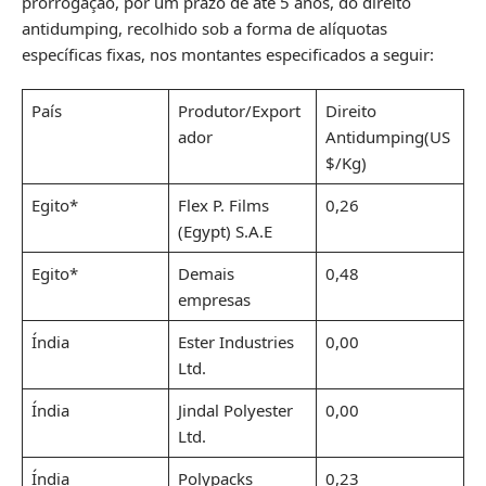
prorrogação, por um prazo de até 5 anos, do direito
antidumping, recolhido sob a forma de alíquotas
específicas fixas, nos montantes especificados a seguir:
País
Produtor/Export
Direito
ador
Antidumping(US
$/Kg)
Egito*
Flex P. Films
0,26
(Egypt) S.A.E
Egito*
Demais
0,48
empresas
Índia
Ester Industries
0,00
Ltd.
Índia
Jindal Polyester
0,00
Ltd.
Índia
Polypacks
0,23