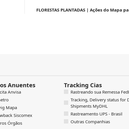
os Anuentes
Tracking Cias
icita Anvisa
Rastreando sua Remessa FedE
etro
Tracking, Delivery status for
Shipments MyDHL
vig Mapa
Rastreamento UPS - Brasil
wback Siscomex
Outras Companhias
ros Órgãos