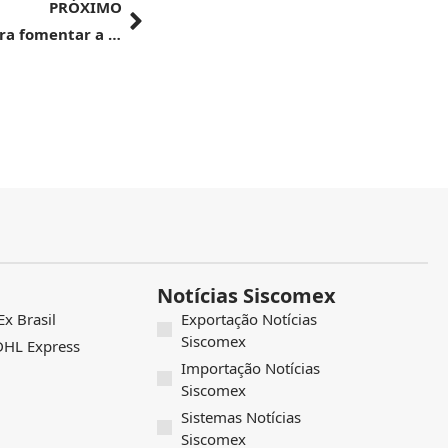
PRÓXIMO
FLORESTAS PLANTADAS | Ações do Mapa para fomentar a cadeia de florestas plantadas foram apresentadas na Semana Internacional da Madeira
Notícias Siscomex
x Brasil
Exportação Notícias
Siscomex
 DHL Express
Importação Notícias
Siscomex
Sistemas Notícias
Siscomex