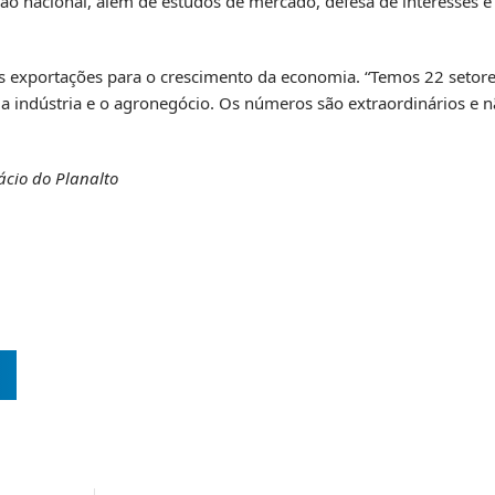
o nacional, além de estudos de mercado, defesa de interesses e
das exportações para o crescimento da economia. “Temos 22 seto
té a indústria e o agronegócio. Os números são extraordinários e
cio do Planalto