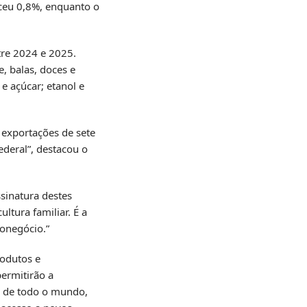
sceu 0,8%, enquanto o
tre 2024 e 2025.
, balas, doces e
e açúcar; etanol e
 exportações de sete
deral”, destacou o
sinatura destes
ltura familiar. É a
onegócio.”
rodutos e
ermitirão a
s de todo o mundo,