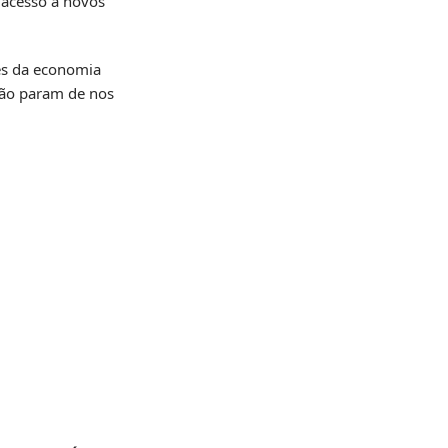
 acesso a novos
res da economia
 não param de nos