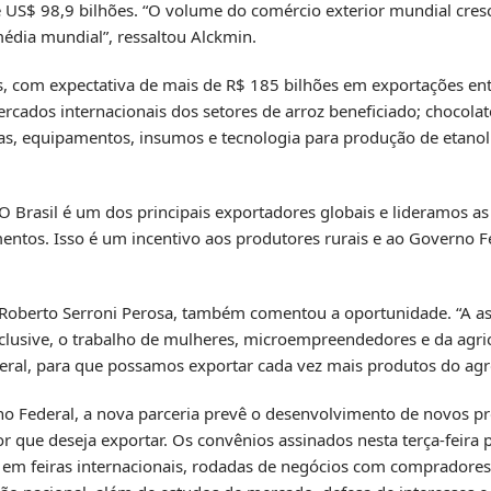
 US$ 98,9 bilhões. “O volume do comércio exterior mundial cre
média mundial”, ressaltou Alckmin.
s, com expectativa de mais de R$ 185 bilhões em exportações en
cados internacionais dos setores de arroz beneficiado; chocolate
s, equipamentos, insumos e tecnologia para produção de etanol 
 O Brasil é um dos principais exportadores globais e lideramos as
tos. Isso é um incentivo aos produtores rurais e ao Governo Fe
 Roberto Serroni Perosa, também comentou a oportunidade. “A as
nclusive, o trabalho de mulheres, microempreendedores e da agricu
eral, para que possamos exportar cada vez mais produtos do agr
rno Federal, a nova parceria prevê o desenvolvimento de novos p
que deseja exportar. Os convênios assinados nesta terça-feira p
s em feiras internacionais, rodadas de negócios com compradore