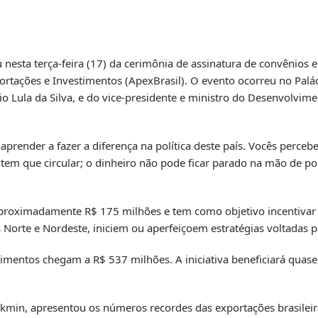
u nesta terça-feira (17) da cerimônia de assinatura de convênios e
portações e Investimentos (ApexBrasil). O evento ocorreu no Palá
io Lula da Silva, e do vice-presidente e ministro do Desenvolvime
render a fazer a diferença na política deste país. Vocês perceb
 tem que circular; o dinheiro não pode ficar parado na mão de po
aproximadamente R$ 175 milhões e tem como objetivo incentivar 
Norte e Nordeste, iniciem ou aperfeiçoem estratégias voltadas p
imentos chegam a R$ 537 milhões. A iniciativa beneficiará quas
ckmin, apresentou os números recordes das exportações brasileir