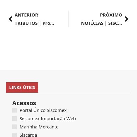
ANTERIOR
PRÓXIMO
TRIBUTOS | Programas Receita de Consenso e Receita Soluciona aumentam viés orientador da Receita Federal
NOTÍCIAS | SISCOMEX | Sistemas nº 014/2024
LINKS ÚTEIS
Acessos
Portal Único Siscomex
Siscomex Importação Web
Marinha Mercante
Siscarga