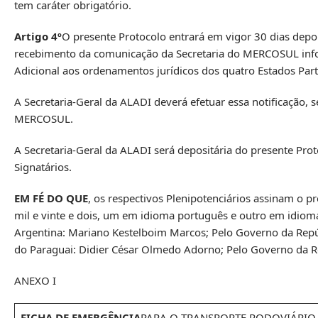
tem caráter obrigatório.
Artigo 4º
O presente Protocolo entrará em vigor 30 dias depoi
recebimento da comunicação da Secretaria do MERCOSUL inf
Adicional aos ordenamentos jurídicos dos quatro Estados Pa
A Secretaria-Geral da ALADI deverá efetuar essa notificação,
MERCOSUL.
A Secretaria-Geral da ALADI será depositária do presente Pro
Signatários.
EM FÉ DO QUE
, os respectivos Plenipotenciários assinam o p
mil e vinte e dois, um em idioma português e outro em idioma
Argentina: Mariano Kestelboim Marcos; Pelo Governo da Repúb
do Paraguai: Didier César Olmedo Adorno; Pelo Governo da R
ANEXO I
FICHA DE EMERGÊNCIA
PARA O TRANSPORTE RODOVIÁRIO