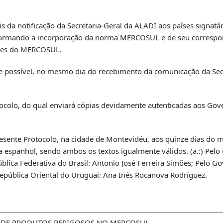
s da notificação da Secretaria-Geral da ALADI aos países signatá
ormando a incorporação da norma MERCOSUL e de seu correspo
rtes do MERCOSUL.
 se possível, no mesmo dia do recebimento da comunicação da Sec
tocolo, do qual enviará cópias devidamente autenticadas aos Gov
resente Protocolo, na cidade de Montevidéu, aos quinze dias do 
 espanhol, sendo ambos os textos igualmente válidos. (a.:) Pel
lica Federativa do Brasil: Antonio José Ferreira Simões; Pelo G
epública Oriental do Uruguai: Ana Inés Rocanova Rodríguez.
 DE PRODUTOS PERIGOSOS NO MERCOSUL