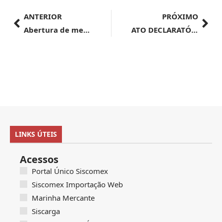
ANTERIOR
PRÓXIMO
Abertura de mercado no Peru para exportação de hemoderivados bovinos e suínos
ATO DECLARATÓRIO EXECUTIVO SRRF08 Nº 24, DE 28 DE MAIO DE 2024
LINKS ÚTEIS
Acessos
Portal Único Siscomex
Siscomex Importação Web
Marinha Mercante
Siscarga