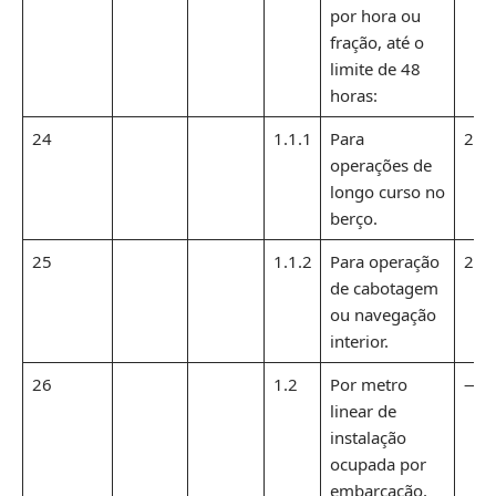
por hora ou
fração, até o
limite de 48
horas:
24
1.1.1
Para
2,7
operações de
longo curso no
berço.
25
1.1.2
Para operação
2,7
de cabotagem
ou navegação
interior.
26
1.2
Por metro
—
linear de
instalação
ocupada por
embarcação,