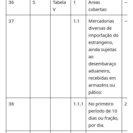
36
5
Tabela
1
Áreas
—
V
cobertas:
37
1.1
Mercadorias
—
diversas de
importação do
estrangeiro,
ainda sujeitas
ao
desembaraço
aduaneiro,
recebidas em
armazéns ou
pátios:
38
1.1.1
No primeiro
2,9
período de 10
dias ou fração,
por dia.