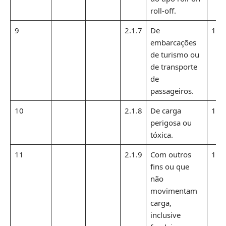
roll-off.
9
2.1.7
De
1,1
embarcações
de turismo ou
de transporte
de
passageiros.
10
2.1.8
De carga
1,1
perigosa ou
tóxica.
11
2.1.9
Com outros
1,1
fins ou que
não
movimentam
carga,
inclusive