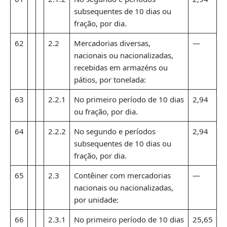
subsequentes de 10 dias ou
fração, por dia.
62
2.2
Mercadorias diversas,
—
nacionais ou nacionalizadas,
recebidas em armazéns ou
pátios, por tonelada:
63
2.2.1
No primeiro período de 10 dias
2,94
ou fração, por dia.
64
2.2.2
No segundo e períodos
2,94
subsequentes de 10 dias ou
fração, por dia.
65
2.3
Contêiner com mercadorias
—
nacionais ou nacionalizadas,
por unidade:
66
2.3.1
No primeiro período de 10 dias
25,65