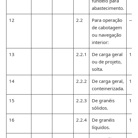
fundeio para
abastecimento.
12
2.2
Para operação
—
de cabotagem
ou navegação
interior:
13
2.2.1
De carga geral
1,1
ou de projeto,
solta.
14
2.2.2
De carga geral,
1,1
conteinerizada.
15
2.2.3
De granéis
1,1
sólidos.
16
2.2.4
De granéis
1,1
líquidos.