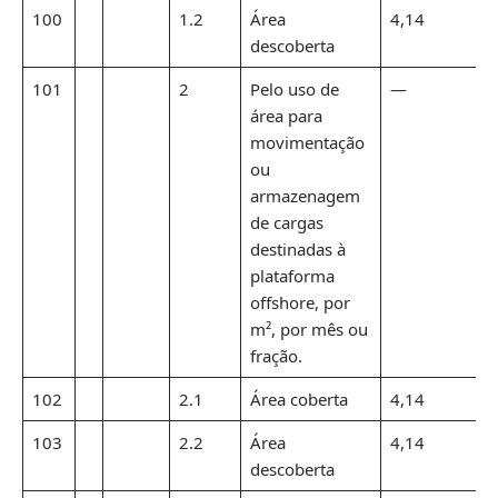
100
1.2
Área
4,14
descoberta
101
2
Pelo uso de
—
área para
movimentação
ou
armazenagem
de cargas
destinadas à
plataforma
offshore, por
m², por mês ou
fração.
102
2.1
Área coberta
4,14
103
2.2
Área
4,14
descoberta