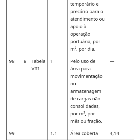
temporário e
precário para o
atendimento ou
apoio à
operação
portuária, por
m², por dia.
98
8
Tabela
1
Pelo uso de
—
VIII
área para
movimentação
ou
armazenagem
de cargas não
consolidadas,
por m², por
mês ou fração.
99
1.1
Área coberta
4,14