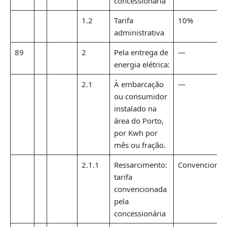
concessionária
1.2
Tarifa
10%
administrativa
89
2
Pela entrega de
—
energia elétrica:
2.1
À embarcação
—
ou consumidor
instalado na
área do Porto,
por Kwh por
mês ou fração.
2.1.1
Ressarcimento:
Convencional
tarifa
convencionada
pela
concessionária