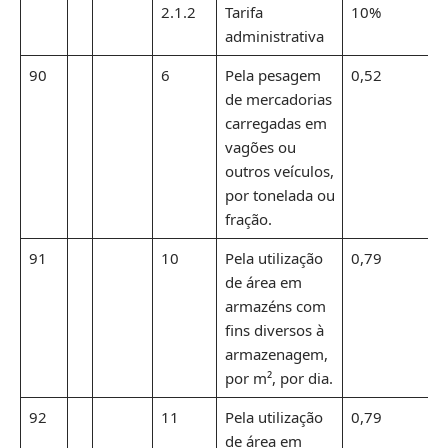
2.1.2
Tarifa
10%
administrativa
90
6
Pela pesagem
0,52
de mercadorias
carregadas em
vagões ou
outros veículos,
por tonelada ou
fração.
91
10
Pela utilização
0,79
de área em
armazéns com
fins diversos à
armazenagem,
por m², por dia.
92
11
Pela utilização
0,79
de área em