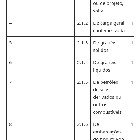
ou de projeto,
solta.
4
2.1.2
De carga geral,
1,1
conteinerizada.
5
2.1.3
De granéis
1,1
sólidos.
6
2.1.4
De granéis
1,1
líquidos.
7
2.1.5
De petróleo,
1,1
de seus
derivados ou
outros
combustíveis.
8
2.1.6
De
1,1
embarcações
do tipo roll-on