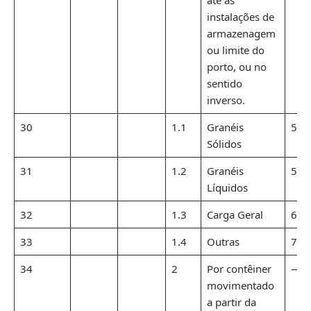
até as
instalações de
armazenagem
ou limite do
porto, ou no
sentido
inverso.
30
1.1
Granéis
5,1
Sólidos
31
1.2
Granéis
5,1
Líquidos
32
1.3
Carga Geral
6,4
33
1.4
Outras
7,7
34
2
Por contêiner
—
movimentado
a partir da