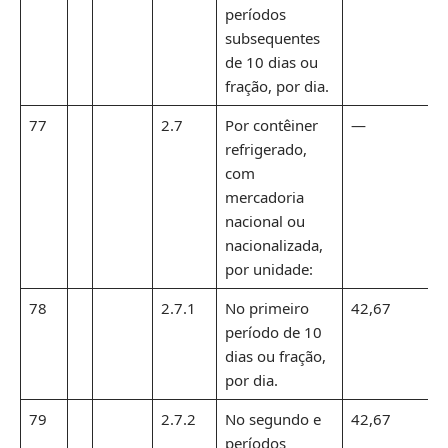
períodos
subsequentes
de 10 dias ou
fração, por dia.
77
2.7
Por contêiner
—
refrigerado,
com
mercadoria
nacional ou
nacionalizada,
por unidade:
78
2.7.1
No primeiro
42,67
período de 10
dias ou fração,
por dia.
79
2.7.2
No segundo e
42,67
períodos