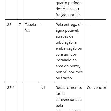
quarto período
de 15 dias ou
fração, por dia
88
7
Tabela
1
Pela entrega de
—
VII
água potável,
através de
tubulação, à
embarcação ou
consumidor
instalado na
área do porto,
por m³ por mês
ou fração.
88.1
1.1
Ressarcimento:
Convencional
tarifa
convencionada
pela