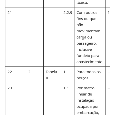
tóxica.
21
2.2.9
Com outros
1,1
fins ou que
não
movimentam
carga ou
passageiro,
inclusive
fundeio para
abastecimento.
22
2
Tabela
1
Para todos os
—
II
berços
23
1.1
Por metro
—
linear de
instalação
ocupada por
embarcação,