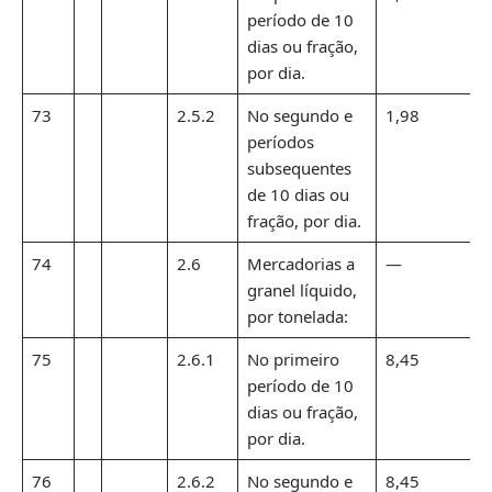
período de 10
dias ou fração,
por dia.
73
2.5.2
No segundo e
1,98
períodos
subsequentes
de 10 dias ou
fração, por dia.
74
2.6
Mercadorias a
—
granel líquido,
por tonelada:
75
2.6.1
No primeiro
8,45
período de 10
dias ou fração,
por dia.
76
2.6.2
No segundo e
8,45