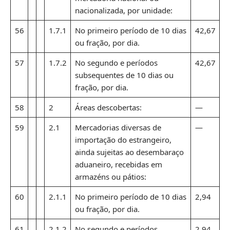
nacionalizada, por unidade:
56
1.7.1
No primeiro período de 10 dias
42,67
ou fração, por dia.
57
1.7.2
No segundo e períodos
42,67
subsequentes de 10 dias ou
fração, por dia.
58
2
Áreas descobertas:
—
59
2.1
Mercadorias diversas de
—
importação do estrangeiro,
ainda sujeitas ao desembaraço
aduaneiro, recebidas em
armazéns ou pátios:
60
2.1.1
No primeiro período de 10 dias
2,94
ou fração, por dia.
61
2.1.2
No segundo e períodos
2,94