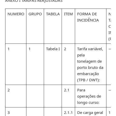
ANEXO I TARIFAS REAJUSTADAS
NUMERO
GRUPO
TABELA
ITEM
FORMA DE
NO
INCIDÊNCIA
TAR
CO
IMP
(R$)
1
1
Tabela I
2
Tarifa variável,
—
pela
tonelagem de
porto bruto da
embarcação
(TPB / DWT):
2
2.1
Para
—
operações de
longo curso:
3
2.1.1
De carga geral
1,1