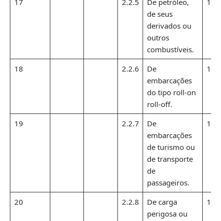
17
2.2.5
De petróleo,
1,1
de seus
derivados ou
outros
combustíveis.
18
2.2.6
De
1,1
embarcações
do tipo roll-on
roll-off.
19
2.2.7
De
1,1
embarcações
de turismo ou
de transporte
de
passageiros.
20
2.2.8
De carga
1,1
perigosa ou