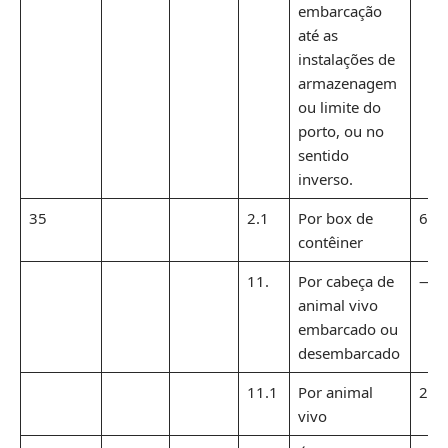
embarcação
até as
instalações de
armazenagem
ou limite do
porto, ou no
sentido
inverso.
35
2.1
Por box de
64,
contêiner
11.
Por cabeça de
—
animal vivo
embarcado ou
desembarcado
11.1
Por animal
24,
vivo