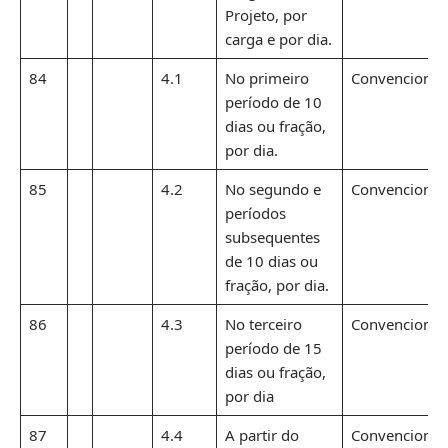
Projeto, por
carga e por dia.
84
4.1
No primeiro
Convencional
período de 10
dias ou fração,
por dia.
85
4.2
No segundo e
Convencional
períodos
subsequentes
de 10 dias ou
fração, por dia.
86
4.3
No terceiro
Convencional
período de 15
dias ou fração,
por dia
87
4.4
A partir do
Convencional