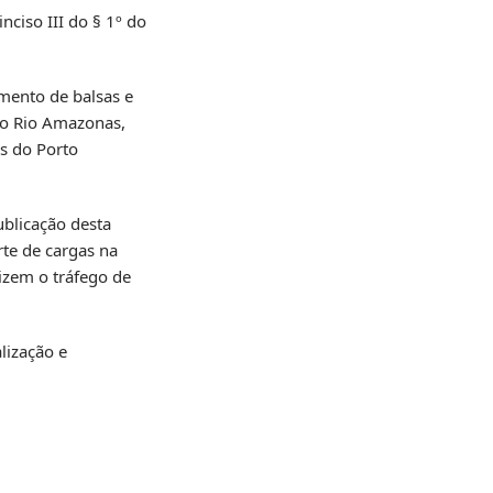
iso III do § 1º do
mento de balsas e
do Rio Amazonas,
s do Porto
ublicação desta
rte de cargas na
izem o tráfego de
lização e