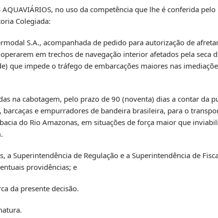
VIÁRIOS, no uso da competência que lhe é conferida pelo inc
oria Colegiada:
termodal S.A., acompanhada de pedido para autorização de afreta
 operarem em trechos de navegação interior afetados pela seca 
ade) que impede o tráfego de embarcações maiores nas imediaçõe
das na cabotagem, pelo prazo de 90 (noventa) dias a contar da p
, barcaças e empurradores de bandeira brasileira, para o transpo
 bacia do Rio Amazonas, em situações de força maior que inviabil
.
, a Superintendência de Regulação e a Superintendência de Fisca
ntuais providências; e
rca da presente decisão.
natura.