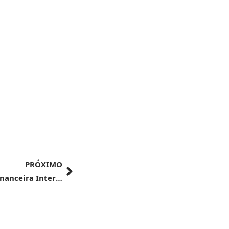
PRÓXIMO
G20 | Grupo de Trabalho de Arquitetura Financeira Internacional se reúne na Coreia