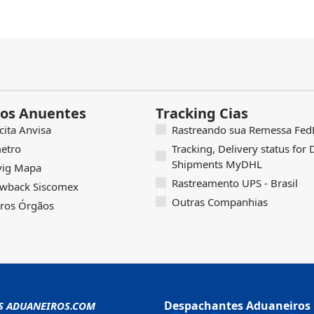
os Anuentes
Tracking Cias
icita Anvisa
Rastreando sua Remessa FedE
etro
Tracking, Delivery status for
Shipments MyDHL
vig Mapa
Rastreamento UPS - Brasil
wback Siscomex
Outras Companhias
ros Órgãos
Despachantes Aduaneiros 
S ADUANEIROS.COM