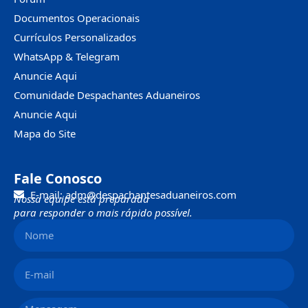
Documentos Operacionais
Currículos Personalizados
WhatsApp & Telegram
Anuncie Aqui
Comunidade Despachantes Aduaneiros
Anuncie Aqui
Mapa do Site
Fale Conosco
E-mail: adm@despachantesaduaneiros.com
Nossa equipe está preparada
para responder o mais rápido possível.