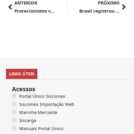
ANTERIOR
PRÓXIMO
Protecionismo verde não contribui para o desenvolvimento sustentável, alerta secretária do MDIC
Brasil registrou superávit de US$ 1,5 bi na terceira semana de março
LINKS ÚTEIS
Acessos
Portal Único Siscomex
Siscomex Importação Web
Marinha Mercante
Siscarga
Manuais Portal Único