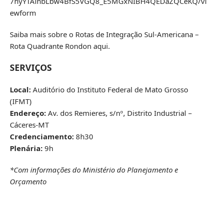
7hyYTAinbLbw4BfS5VGQ8_E5MGxNIBH4QEDaZQCeKQ/vi
ewform
Saiba mais sobre o Rotas de Integração Sul-Americana –
Rota Quadrante Rondon
aqui
.
SERVIÇOS
Local:
Auditório do Instituto Federal de Mato Grosso
(IFMT)
Endereço:
Av. dos Remieres, s/nº, Distrito Industrial –
Cáceres-MT
Credenciamento:
8h30
Plenária:
9h
*Com informações do Ministério do Planejamento e
Orçamento