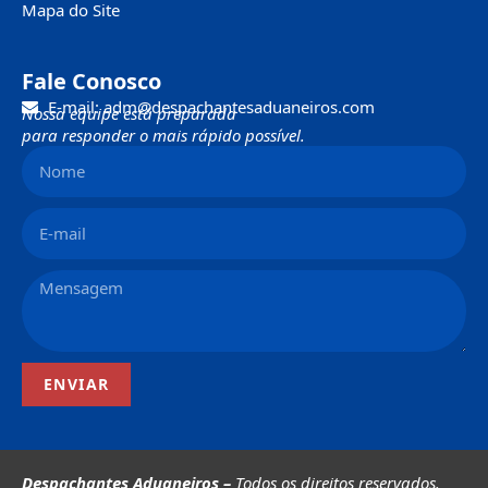
Mapa do Site
Fale Conosco
E-mail: adm@despachantesaduaneiros.com
Nossa equipe está preparada
para responder o mais rápido possível.
ENVIAR
Despachantes Aduaneiros –
Todos os direitos reservados.