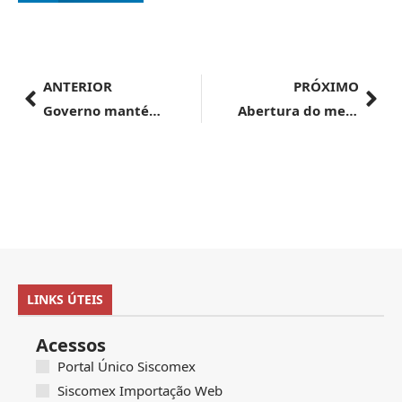
ANTERIOR
PRÓXIMO
Governo mantém aumento de Imposto de Importação para restos de papel, plástico e vidro
Abertura do mercado cubano para exportação de quatro produtos do agronegócio brasileiro
LINKS ÚTEIS
Acessos
Portal Único Siscomex
Siscomex Importação Web