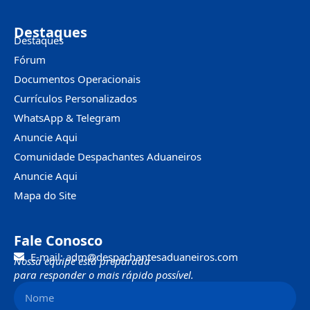
Destaques
Destaques
Fórum
Documentos Operacionais
Currículos Personalizados
WhatsApp & Telegram
Anuncie Aqui
Comunidade Despachantes Aduaneiros
Anuncie Aqui
Mapa do Site
Fale Conosco
E-mail: adm@despachantesaduaneiros.com
Nossa equipe está preparada
para responder o mais rápido possível.