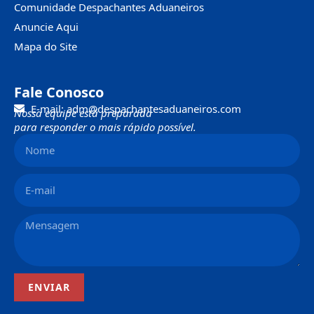
Comunidade Despachantes Aduaneiros
Anuncie Aqui
Mapa do Site
Fale Conosco
E-mail: adm@despachantesaduaneiros.com
Nossa equipe está preparada
para responder o mais rápido possível.
ENVIAR