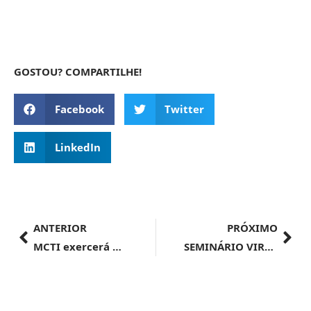
GOSTOU? COMPARTILHE!
Facebook
Twitter
LinkedIn
ANTERIOR
PRÓXIMO
MCTI exercerá papel fundamental na ampliação e fortalecimento da cooperação em CT&I entre os 10 países-membros do BRICS
SEMINÁRIO VIRTUAL | Anvisa convida para webinar sobre sandbox regulatório