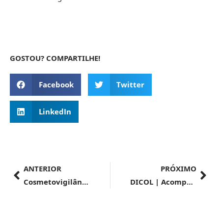
GOSTOU? COMPARTILHE!
Facebook
Twitter
LinkedIn
ANTERIOR
PRÓXIMO
Cosmetovigilância | Anvisa publica novas regras para monitoramento pós-mercado de cosméticos
DICOL | Acompanhe a 16ª Reunião Pública da Diretoria Colegiada