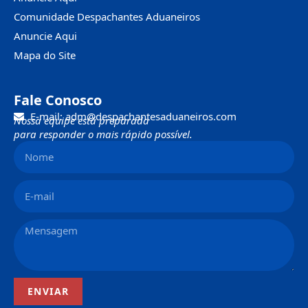
Comunidade Despachantes Aduaneiros
Anuncie Aqui
Mapa do Site
Fale Conosco
E-mail: adm@despachantesaduaneiros.com
Nossa equipe está preparada
para responder o mais rápido possível.
ENVIAR