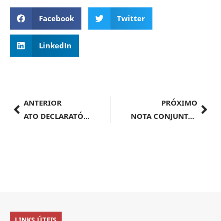
Facebook
Twitter
LinkedIn
ANTERIOR
PRÓXIMO
ATO DECLARATÓRIO EXECUTIVO ALF/CTA Nº 70, DE 5 DE SETEMBRO DE 2024
NOTA CONJUNTA MAPA/MRE | Abertura de mercado na Colômbia para exportação de grãos secos de destilaria
LINKS ÚTEIS