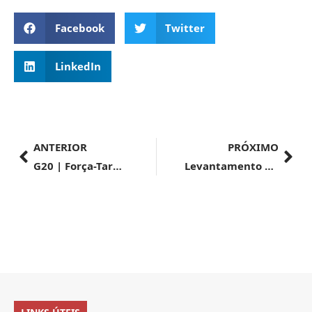
Facebook
Twitter
LinkedIn
ANTERIOR
PRÓXIMO
G20 | Força-Tarefa Conjunta de Finanças e Saúde realiza terceira e última reunião sob a presidência do Brasil
Levantamento | Movimento em portos públicos teve crescimento de 6% no mês de julho