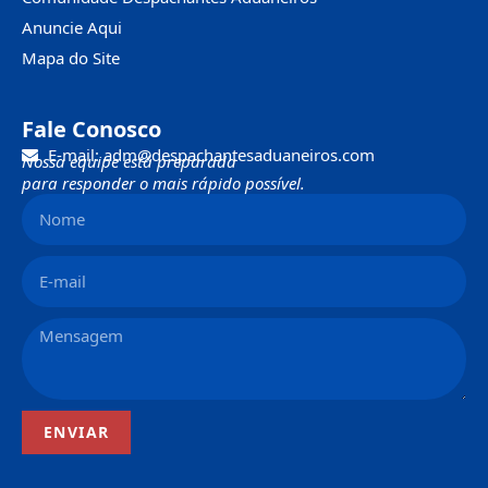
Anuncie Aqui
Mapa do Site
Fale Conosco
E-mail: adm@despachantesaduaneiros.com
Nossa equipe está preparada
para responder o mais rápido possível.
ENVIAR