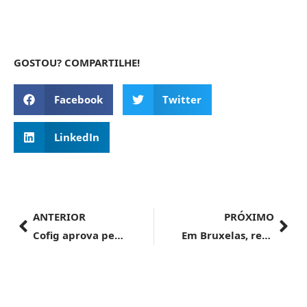
GOSTOU? COMPARTILHE!
Facebook
Twitter
LinkedIn
ANTERIOR
PRÓXIMO
Cofig aprova pedido de cobertura do Seguro de Crédito à Exportação
Em Bruxelas, representante do Mapa participa de Conferência Mundial do Cacau