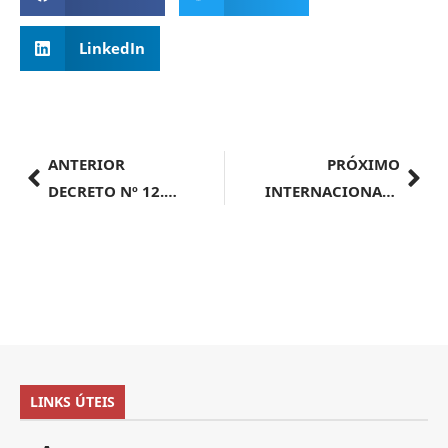
LinkedIn
ANTERIOR
PRÓXIMO
DECRETO Nº 12.177, DE 18 DE SETEMBRO DE 2024
INTERNACIONAL | Brasil e EUA debatem melhoria regulatória, facilitação do comércio e parcerias em alta tecnologia
LINKS ÚTEIS