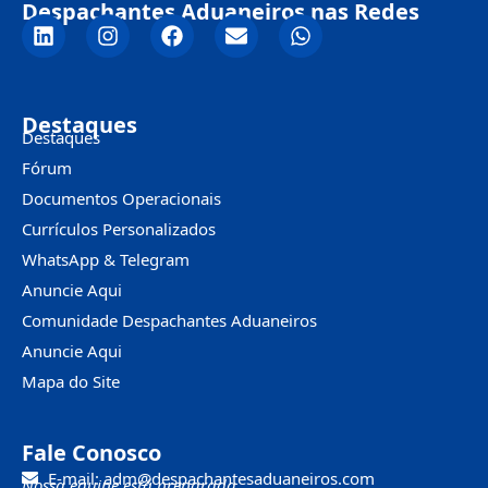
Despachantes Aduaneiros nas Redes
Destaques
Destaques
Fórum
Documentos Operacionais
Currículos Personalizados
WhatsApp & Telegram
Anuncie Aqui
Comunidade Despachantes Aduaneiros
Anuncie Aqui
Mapa do Site
Fale Conosco
E-mail: adm@despachantesaduaneiros.com
Nossa equipe está preparada