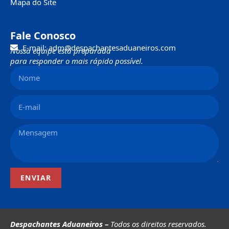
Mapa do Site
Fale Conosco
E-mail: adm@despachantesaduaneiros.com
Nossa equipe está preparada
para responder o mais rápido possível.
ENVIAR
Despachantes Aduaneiros –
Todos os direitos reservados.