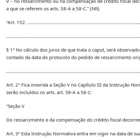
V – no ressarcimento ou na compensação de crédito fiscal 
a que se referem os arts. 58-A a 58-C.” (NR)
“Art. 152. ……………………………………………………………………………
……………………………………………………………………………………………
§ 1º No cálculo dos juros de que trata o caput, será observa
contado da data do protocolo do pedido de ressarcimento orig
………………………………………………………………………………………………………
Art. 2º Fica inserida a Seção V no Capítulo III da Instrução 
serão incluídos os arts. art. 58-A a 58-C:
“Seção V
Do ressarcimento e da compensação do crédito fiscal decor
Art. 3º Esta Instrução Normativa entra em vigor na data de sua