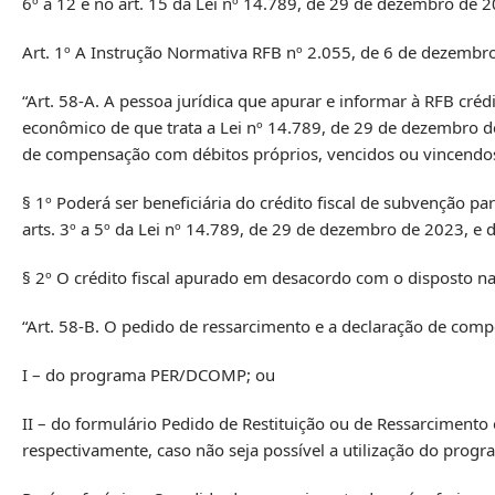
6º a 12 e no art. 15 da Lei nº 14.789, de 29 de dezembro de 2
Art. 1º A Instrução Normativa RFB nº 2.055, de 6 de dezembro
“Art. 58-A. A pessoa jurídica que apurar e informar à RFB c
econômico de que trata a Lei nº 14.789, de 29 de dezembro d
de compensação com débitos próprios, vencidos ou vincendos, 
§ 1º Poderá ser beneficiária do crédito fiscal de subvenção p
arts. 3º a 5º da Lei nº 14.789, de 29 de dezembro de 2023, e
§ 2º O crédito fiscal apurado em desacordo com o disposto na
“Art. 58-B. O pedido de ressarcimento e a declaração de com
I – do programa PER/DCOMP; ou
II – do formulário Pedido de Restituição ou de Ressarciment
respectivamente, caso não seja possível a utilização do pro