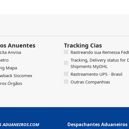
os Anuentes
Tracking Cias
icita Anvisa
Rastreando sua Remessa FedE
etro
Tracking, Delivery status for
Shipments MyDHL
vig Mapa
Rastreamento UPS - Brasil
wback Siscomex
Outras Companhias
ros Órgãos
Despachantes Aduaneiros 
S ADUANEIROS.COM