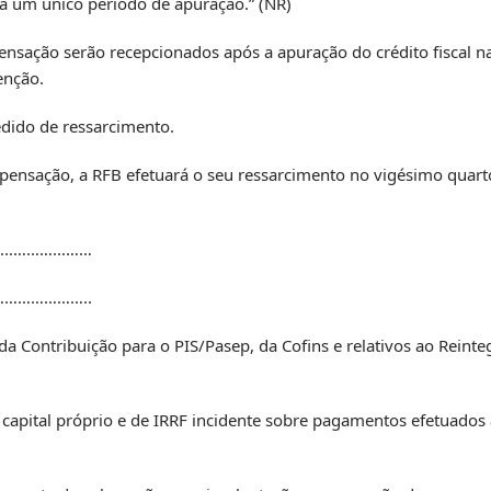
 a um único período de apuração.” (NR)
ensação serão recepcionados após a apuração do crédito fiscal na
enção.
dido de ressarcimento.
compensação, a RFB efetuará o seu ressarcimento no vigésimo quar
……………………
………………..
da Contribuição para o PIS/Pasep, da Cofins e relativos ao Reinte
 capital próprio e de IRRF incidente sobre pagamentos efetuados