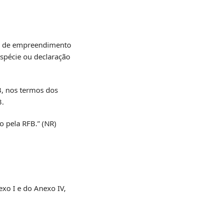
são de empreendimento
spécie ou declaração
B, nos termos dos
3.
o pela RFB.” (NR)
xo I e do Anexo IV,