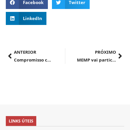
Facebook
Twitter
LinkedIn
ANTERIOR
PRÓXIMO
Compromisso com o controle sanitário e fortalecimento das relações garantem oportunidade para o agro brasileiro, diz Fávaro
MEMP vai participar da maior feira internacional de artesanato da América Latina
LINKS ÚTEIS