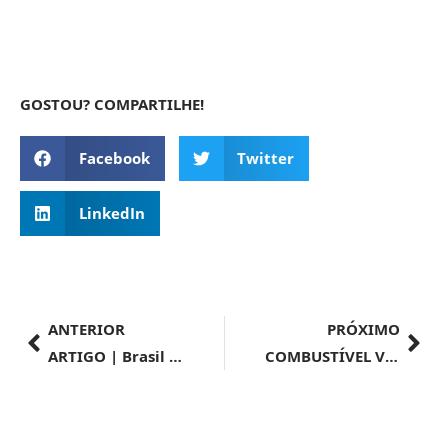
GOSTOU? COMPARTILHE!
Facebook
Twitter
LinkedIn
ANTERIOR
PRÓXIMO
ARTIGO | Brasil e China: Os 50 anos de parceria que revolucionam o século XXI
COMBUSTÍVEL VERDE | Alckmin: Brasil pode ser o grande fornecedor de SAF para o mundo