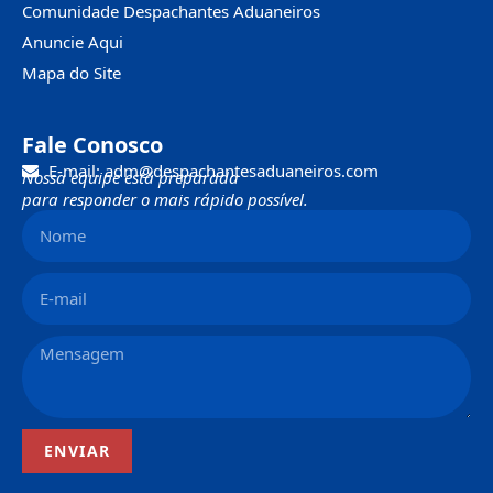
Comunidade Despachantes Aduaneiros
Anuncie Aqui
Mapa do Site
Fale Conosco
E-mail: adm@despachantesaduaneiros.com
Nossa equipe está preparada
para responder o mais rápido possível.
ENVIAR