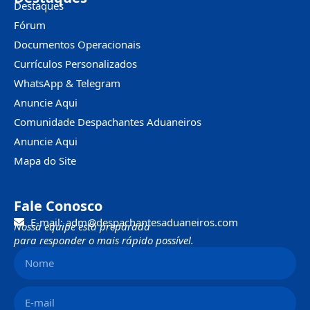
Destaques
Fórum
Documentos Operacionais
Currículos Personalizados
WhatsApp & Telegram
Anuncie Aqui
Comunidade Despachantes Aduaneiros
Anuncie Aqui
Mapa do Site
Fale Conosco
E-mail: adm@despachantesaduaneiros.com
Nossa equipe está preparada
para responder o mais rápido possível.