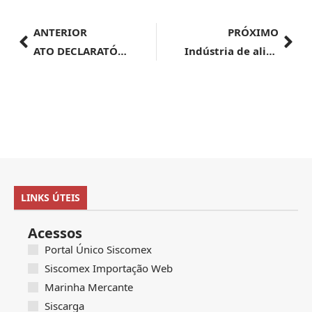
ANTERIOR
PRÓXIMO
ATO DECLARATÓRIO EXECUTIVO Nº 15/2024/SARAD/ALF/BHE/MG, DE 11 DE JULHO DE 2024
Indústria de alimentos anuncia R$ 120 bilhões de investimentos até 2026
LINKS ÚTEIS
Acessos
Portal Único Siscomex
Siscomex Importação Web
Marinha Mercante
Siscarga